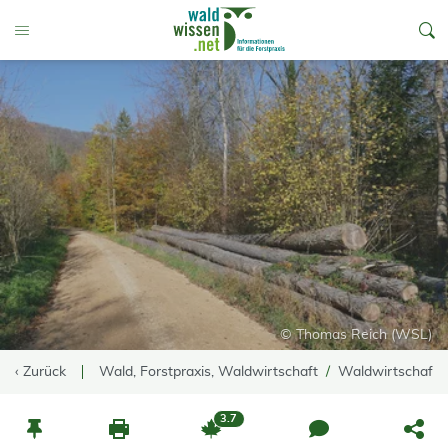
go to Content
Toggle Menu
© Thomas Reich (WSL)
‹ Zurück
Wald, Forstpraxis, Waldwirtschaft
Waldwirtschaft
3.7