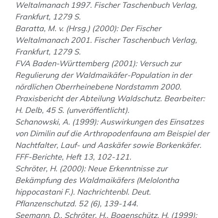
Weltalmanach 1997. Fischer Taschenbuch Verlag,
Frankfurt, 1279 S.
Baratta, M. v. (Hrsg.) (2000): Der Fischer
Weltalmanach 2001. Fischer Taschenbuch Verlag,
Frankfurt, 1279 S.
FVA Baden-Württemberg (2001): Versuch zur
Regulierung der Waldmaikäfer-Population in der
nördlichen Oberrheinebene Nordstamm 2000.
Praxisbericht der Abteilung Waldschutz. Bearbeiter:
H. Delb, 45 S. (unveröffentlicht).
Schanowski, A. (1999): Auswirkungen des Einsatzes
von Dimilin auf die Arthropoden­fauna am Beispiel der
Nachtfalter, Lauf- und Aaskäfer sowie Borkenkäfer.
FFF-Berichte, Heft 13, 102-121.
Schröter, H. (2000): Neue Erkenntnisse zur
Bekämpfung des Waldmaikäfers (
Melolontha
hippocastani F.). Nachrichtenbl. Deut.
Pflanzenschutzd. 52 (6), 139-144.
Seemann, D., Schröter, H., Bogenschütz, H. (1999):