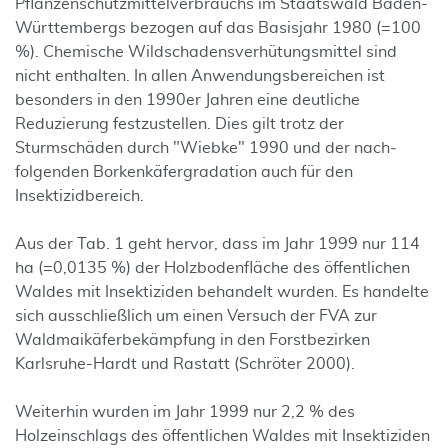
Pflanzenschutzmittel­verbrauchs im Staatswald Baden-
Württembergs bezogen auf das Basisjahr 1980 (=100
%). Chemische Wildschadensverhütungsmittel sind
nicht enthalten. In allen Anwendungsbe­reichen ist
besonders in den 1990er Jahren eine deutliche
Reduzierung festzustellen. Dies gilt trotz der
Sturmschäden durch "Wiebke" 1990 und der nach­
folgenden Borkenkäfergradation auch für den
Insektizidbereich.
Aus der Tab. 1 geht hervor, dass im Jahr 1999 nur 114
ha (=0,0135 %) der Holzbodenfläche des öffentlichen
Waldes mit In­sektiziden behandelt wurden. Es handelte
sich ausschließlich um einen Versuch der FVA zur
Waldmaikäferbekämpfung in den Forstbezirken
Karlsruhe-Hardt und Rastatt (Schröter 2000).
Weiterhin wurden im Jahr 1999 nur 2,2 % des
Holzeinschlags des öffentlichen Waldes mit In­sektiziden