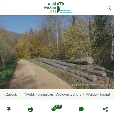
go to Content
Toggle Menu
© Thomas Reich (WSL)
‹ Zurück
Wald, Forstpraxis, Waldwirtschaft
Waldwirtschaft
3.6