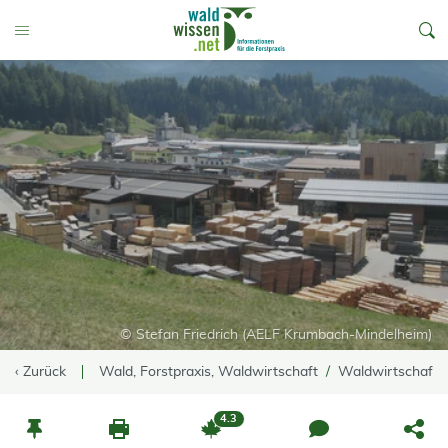
go to Content
Toggle Menu
© Stefan Friedrich (AELF Krumbach-Mindelheim)
‹ Zurück
Wald, Forstpraxis, Waldwirtschaft
Waldwirtschaft
4.3