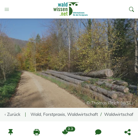
go to Content
Toggle Menu
© Thomas Reich (WSL)
‹ Zurück
Wald, Forstpraxis, Waldwirtschaft
Waldwirtschaft
3.3