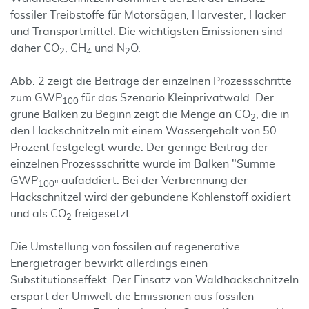
fossiler Treibstoffe für Motorsägen, Harvester, Hacker
und Transportmittel. Die wichtigsten Emissionen sind
daher CO
, CH
und N
O.
2
4
2
Abb. 2 zeigt die Beiträge der einzelnen Prozessschritte
zum GWP
für das Szenario Kleinprivatwald. Der
100
grüne Balken zu Beginn zeigt die Menge an CO
, die in
2
den Hackschnitzeln mit einem Wassergehalt von 50
Prozent festgelegt wurde. Der geringe Beitrag der
einzelnen Prozessschritte wurde im Balken "Summe
GWP
aufaddiert. Bei der Verbrennung der
100"
Hackschnitzel wird der gebundene Kohlenstoff oxidiert
und als CO
freigesetzt.
2
Die Umstellung von fossilen auf regenerative
Energieträger bewirkt allerdings einen
Substitutionseffekt. Der Einsatz von Waldhackschnitzeln
erspart der Umwelt die Emissionen aus fossilen