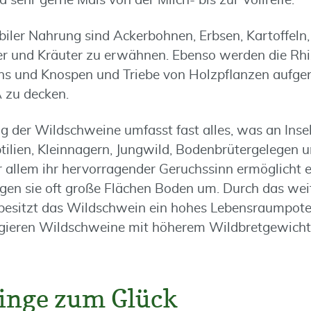
sehr gerne Mais von der Milch- bis zur Vollreife.
biler Nahrung sind Ackerbohnen, Erbsen, Kartoffeln
ser und Kräuter zu erwähnen. Ebenso werden die R
arns und Knospen und Triebe von Holzpflanzen auf
 zu decken.
ng der Wildschweine umfasst fast alles, was an Inse
lien, Kleinnagern, Jungwild, Bodenbrütergelegen 
r allem ihr hervorragender Geruchssinn ermöglicht e
ügen sie oft große Flächen Boden um. Durch das wei
esitzt das Wildschwein ein hohes Lebensraumpoten
ieren Wildschweine mit höherem Wildbretgewicht
Dinge zum Glück