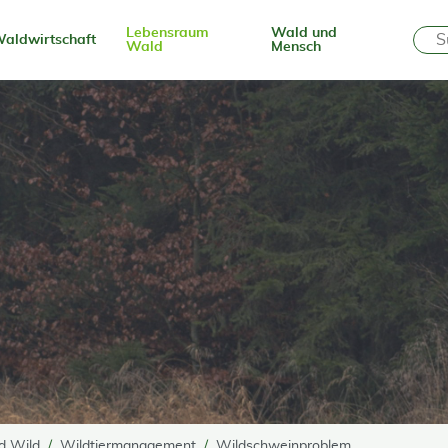
Lebensraum
Wald und
aldwirtschaft
Wald
Mensch
d Wild
Wildtiermanagement
Wildschweinproblem