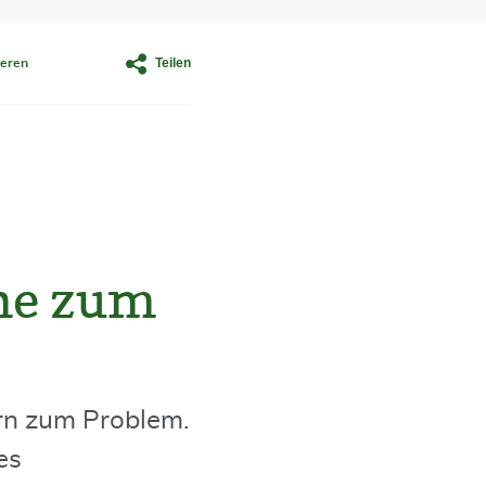
Teilen
eren
ne zum
rn zum Problem.
es