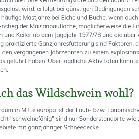
 durch die hohe Vermehrungsrate und den dadurch 
gelöst wird, erfolgt bei günstigen Bedingungen sehr
häufige Mastjahre bei Eiche und Buche, wenn auch 
Anstieg der Maisanbaufläche, möglicherweise die Ei
n und Keiler ab dem Jagdjahr 1977/78 und die über A
g praktizierte Ganzjahresfütterung sind Faktoren, d
den vergangenen Jahrzehnten zu einem explosionsa
 geführt haben. Über jagdliche Aktivitäten konnte 
en.
ich das Wildschwein wohl?
aum in Mitteleuropa ist der Laub- bzw. Laubmischw
icht "schweinefähig" sind nur Sonderstandorte wie 
biete mit ganzjähriger Schneedecke.