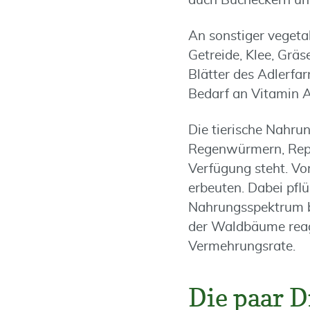
auch Bucheckern und 
An sonstiger vegeta
Getreide, Klee, Grä
Blätter des Adlerf
Bedarf an Vitamin A
Die tierische Nahru
Regenwürmern, Repti
Verfügung steht. Vo
erbeuten. Dabei pfl
Nahrungsspektrum b
der Waldbäume reag
Vermehrungsrate.
Die paar 