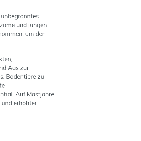
, unbegranntes
hizome und jungen
genommen, um den
kten,
und Aas zur
s, Bodentiere zu
te
tial. Auf Mastjahre
 und erhöhter