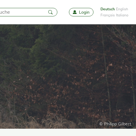
Deutsch
English
Login
Favoriten
Français
Italiano
© Philipp Gilbert