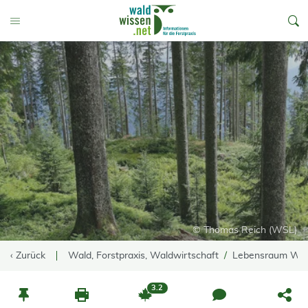
go to Content
Toggle Menu
© Thomas Reich (WSL)
‹ Zurück
Wald, Forstpraxis, Waldwirtschaft
Lebensraum Wa
3.2