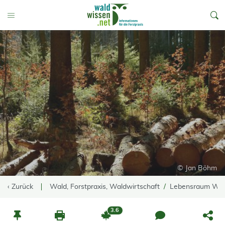
go to Content
Toggle Menu
© Jan Böhm
‹ Zurück
Wald, Forstpraxis, Waldwirtschaft
Lebensraum Wa
3.6