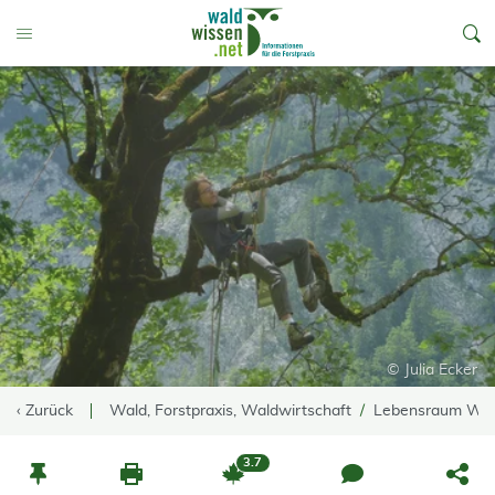
go to Content
Toggle Menu
© Julia Ecker
‹ Zurück
Wald, Forstpraxis, Waldwirtschaft
Lebensraum Wa
3.7