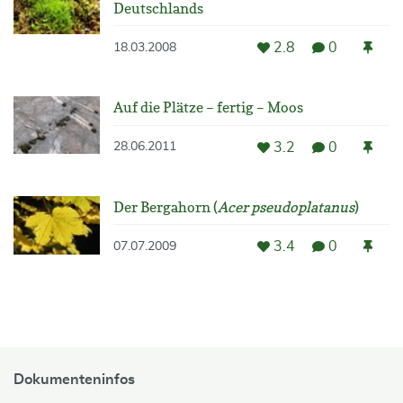
Deutschlands
2.8
0
18.03.2008
Auf die Plätze – fertig – Moos
3.2
0
28.06.2011
Der Bergahorn (
Acer pseudoplatanus
)
3.4
0
07.07.2009
Dokumenteninfos