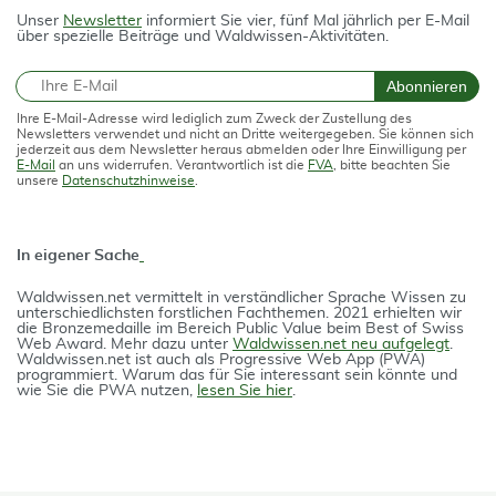
Unser
Newsletter
informiert Sie vier, fünf Mal jährlich per E-Mail
über spezielle Beiträge und Waldwissen-Aktivitäten.
E-Mail
Abonnieren
Ihre E-Mail-Adresse wird lediglich zum Zweck der Zustellung des
Newsletters verwendet und nicht an Dritte weitergegeben. Sie können sich
jederzeit aus dem Newsletter heraus abmelden oder Ihre Einwilligung per
E-Mail
an uns widerrufen. Verantwortlich ist die
FVA
, bitte beachten Sie
unsere
Datenschutzhinweise
.
In eigener Sache
Waldwissen.net vermittelt in verständlicher Spra­che Wissen zu
unterschiedlichsten forstlichen Fach­themen. 2021 erhielten wir
die Bron­ze­medail­le im Bereich Public Value beim Best of Swiss
Web Award. Mehr dazu unter
Waldwissen.net neu aufgelegt
.
Waldwissen.net ist auch als Progres­si­ve Web App (PWA)
programmiert. Warum das für Sie interessant sein könnte und
wie Sie die PWA nutzen,
lesen Sie hier
.