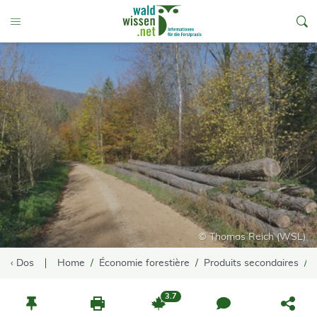
go to Content
Toggle Menu
© Thomas Reich (WSL)
‹ Dos
Home
Économie forestière
Produits secondaires
3.7