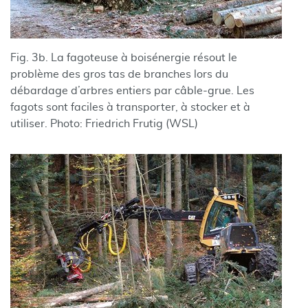
Fig. 3b. La fagoteuse à boisénergie résout le
problème des gros tas de branches lors du
débardage d’arbres entiers par câble-grue. Les
fagots sont faciles à transporter, à stocker et à
utiliser. Photo: Friedrich Frutig (WSL)