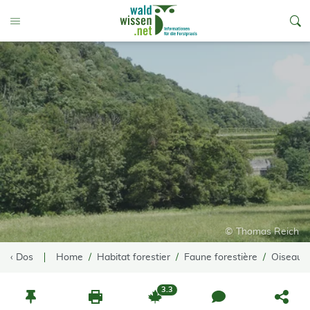
go to Content
Toggle Menu
© Thomas Reich
‹ Dos
Home
Habitat forestier
Faune forestière
Oiseaux
3.3