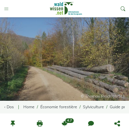
go to Content
Toggle Menu
© Thomas Reich (WSL)
‹ Dos
Home
Économie forestière
Sylviculture
Guide prat
4.7