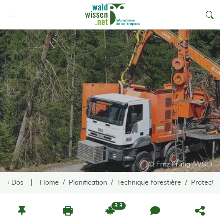
go to Content
Toggle Menu
© Fritz Frutig (WSL)
‹ Dos
Home
Planification
Technique forestière
Protectio
3.3