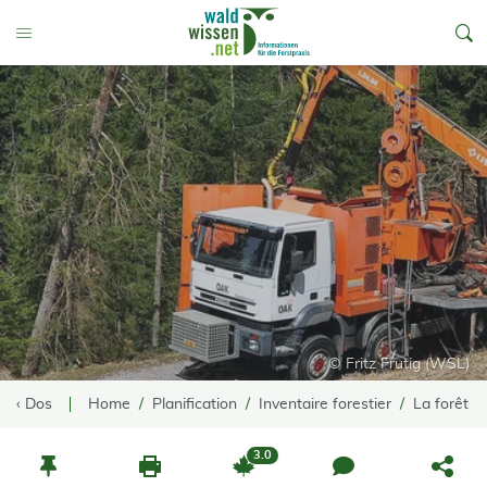
go to Content
Toggle Menu
© Fritz Frutig (WSL)
‹ Dos
Home
Planification
Inventaire forestier
La forêt –
3.0