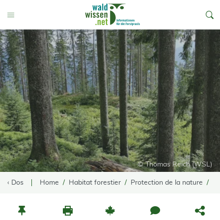
go to Content
Toggle Menu
© Thomas Reich (WSL)
‹ Dos
Home
Habitat forestier
Protection de la nature
Pr