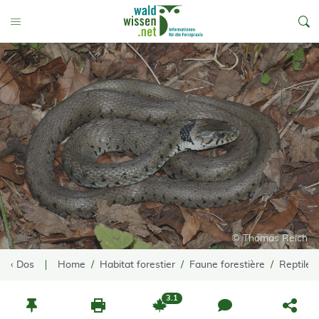
go to Content
Toggle Menu
© Thomas Reich
‹ Dos
Home
Habitat forestier
Faune forestière
Reptiles
3.1