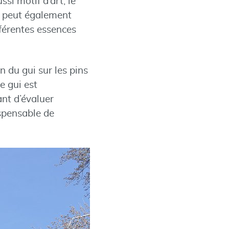
si motif d’art, le
e peut également
fférentes essences
 du gui sur les pins
e gui est
ant d’évaluer
ispensable de