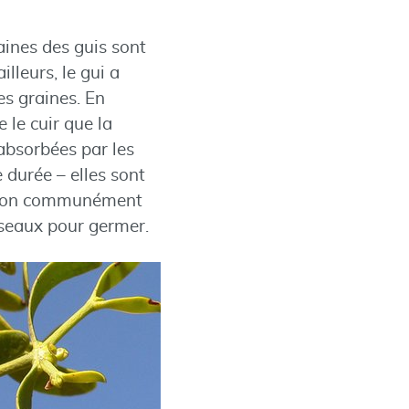
raines des guis sont
lleurs, le gui a
es graines. En
 le cuir que la
 absorbées par les
e durée – elles sont
inion communément
oiseaux pour germer.