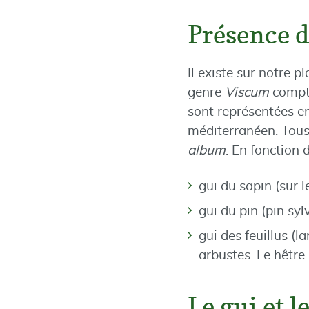
Présence d
Il existe sur notre 
genre
Viscum
compte
sont représentées en
méditerranéen. Tous
album
. En fonction 
gui du sapin (sur 
gui du pin (pin syl
gui des feuillus (
arbustes. Le hêtre
Le gui et l