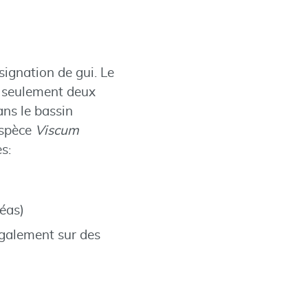
signation de gui. Le
t seulement deux
ans le bassin
espèce
Viscum
s:
céas)
 également sur des