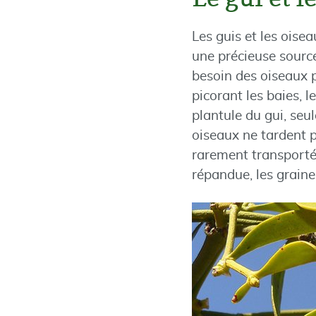
Les guis et les oisea
une précieuse source
besoin des oiseaux p
picorant les baies, 
plantule du gui, seu
oiseaux ne tardent pa
rarement transporté
répandue, les graine