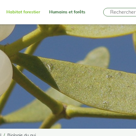
Habitat forestier
Humains et forêts
l
Biologie du gui