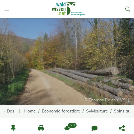
go to Content
Toggle Menu
© Thomas Reich (WSL)
‹ Dos
Home
Économie forestière
Sylviculture
Soins aux
5.0