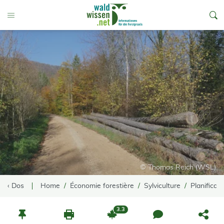
go to Content
Toggle Menu
© Thomas Reich (WSL)
‹ Dos
Home
Économie forestière
Sylviculture
Planificati
3.3