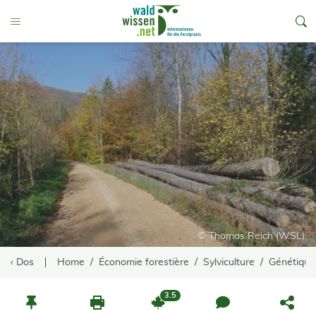
go to Content
Toggle Menu
© Thomas Reich (WSL)
‹ Dos
Home
Économie forestière
Sylviculture
Génétique 
3.5