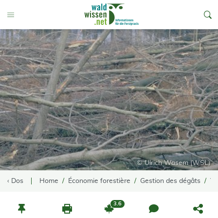
go to Content
Toggle Menu
© Ulrich Wasem (WSL)
‹ Dos
Home
Économie forestière
Gestion des dégâts
Ve
3.6