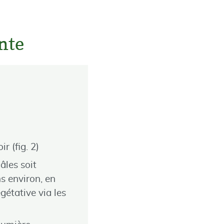
ante
ir (fig. 2)
âles soit
s environ, en
gétative via les