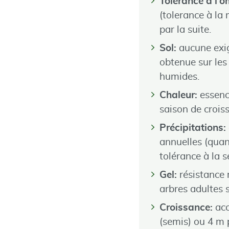
Tolérance à l’
(tolerance à la
par la suite.
Sol:
aucune exig
obtenue sur les
humides.
Chaleur:
essenc
saison de crois
Précipitations:
annuelles (quan
tolérance à la s
Gel:
résistance 
arbres adultes 
Croissance:
acc
(semis) ou 4 m 