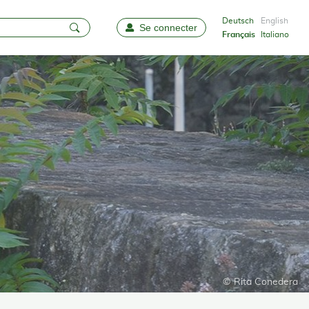
Deutsch
English
Se connecter
Favoris
Français
Italiano
© Rita Conedera