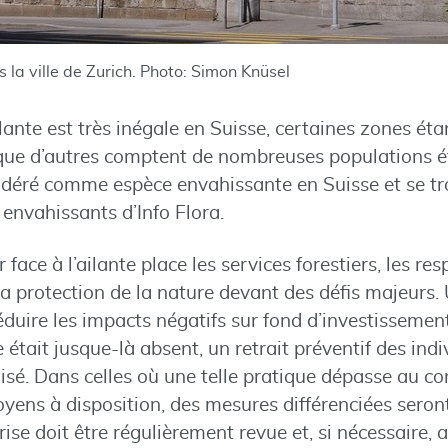
s la ville de Zurich. Photo: Simon Knüsel
ailante est très inégale en Suisse, certaines zones é
que d’autres comptent de nombreuses populations éta
déré comme espèce envahissante en Suisse et se tro
envahissants d’Info Flora.
face à l’ailante place les services forestiers, les re
la protection de la nature devant des défis majeurs.
réduire les impacts négatifs sur fond d’investisseme
te était jusque-là absent, un retrait préventif des in
sé. Dans celles où une telle pratique dépasse au con
moyens à disposition, des mesures différenciées seron
ise doit être régulièrement revue et, si nécessaire, 