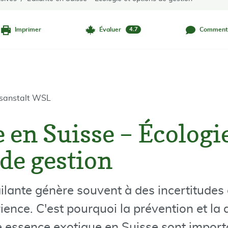
Imprimer
Évaluer
Comment
4.7
gsanstalt WSL
e en Suisse – Écologie
 de gestion
ailante génère souvent à des incertitudes
ence. C'est pourquoi la prévention et la 
e essence exotique en Suisse sont impor