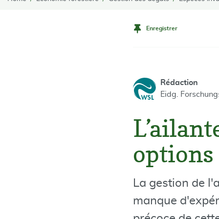
Enregistrer
Rédaction
Eidg. Forschun
L’ailant
options
La gestion de l'
manque d'expéri
précoce de cett