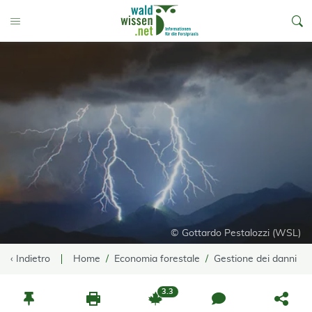
go to Content
Toggle Menu
© Gottardo Pestalozzi (WSL)
‹ Indietro
Home
Economia forestale
Gestione dei danni
3.3