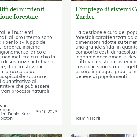
lità dei nutrienti
L’impiego di sistemi 
tione forestale
Yarder
tali e i nutrienti
La gestione e cura dei pop
ti al loro interno sono
forestali caratterizzati da a
i per lo sviluppo dei
dimensioni ridotte su terreni
 arborei, insieme
una grande sfida, in quant
igionamento idrico e
comporta costi di raccolta 
r non mettere a rischio la
legname decisamente eleva
à di sostanze nutritive a
Tuttavia esistono sistemi d
ne, da una stazione
cavo che sono stati progett
n la raccolta del
essere impiegati proprio i
uspicabile sottrarre
genere di popolamenti.
l quantitativo di
tritive che può essere
i vari processi naturali.
mann
ermann
30.10.2023
ier
Daniel Kurz
ppleton
Jasmin Hehli