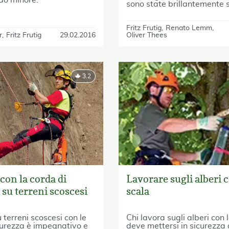
sono state brillantemente 
Fritz Frutig
Renato Lemm
r
Fritz Frutig
29.02.2016
Oliver Thees
3.2
con la corda di
Lavorare sugli alberi c
 su terreni scoscesi
scala
 terreni scoscesi con le
Chi lavora sugli alberi con 
curezza è impegnativo e
deve mettersi in sicurezza 