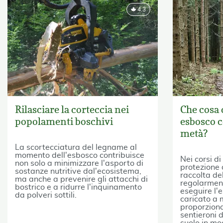
4.3
Rilasciare la corteccia nei
Che cosa
popolamenti boschivi
esbosco c
metà?
La scortecciatura del legname al
momento dell'esbosco contribuisce
Nei corsi d
non solo a minimizzare l'asporto di
protezione 
sostanze nutritive dal'ecosistema,
raccolta de
ma anche a prevenire gli attacchi di
regolarmen
bostrico e a ridurre l'inquinamento
eseguire l'
da polveri sottili.
caricato a
proporziona
sentieroni 
suolo in mo