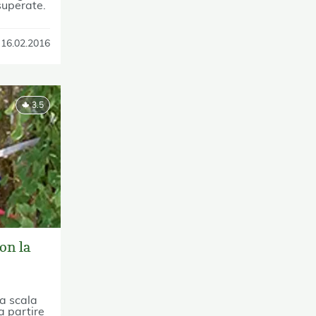
superate.
16.02.2016
3.5
on la
la scala
a partire