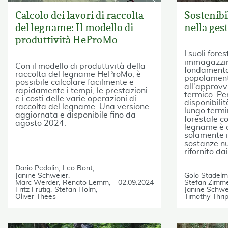
Calcolo dei lavori di raccolta
Sostenibi
del legname: Il modello di
nella ges
produttività HeProMo
I suoli fores
immagazzina
Con il modello di produttività della
fondamental
raccolta del legname HeProMo, è
popolamenti
possibile calcolare facilmente e
all'approvv
rapidamente i tempi, le prestazioni
termico. Pe
e i costi delle varie operazioni di
disponibilit
raccolta del legname. Una versione
lungo termi
aggiornata e disponibile fino da
forestale co
agosto 2024.
legname è a
solamente i
sostanze nu
rifornito da
Dario Pedolin
Leo Bont
Janine Schweier
Golo Stadel
Marc Werder
Renato Lemm
02.09.2024
Stefan Zimm
Fritz Frutig
Stefan Holm
Janine Schwe
Oliver Thees
Timothy Thri