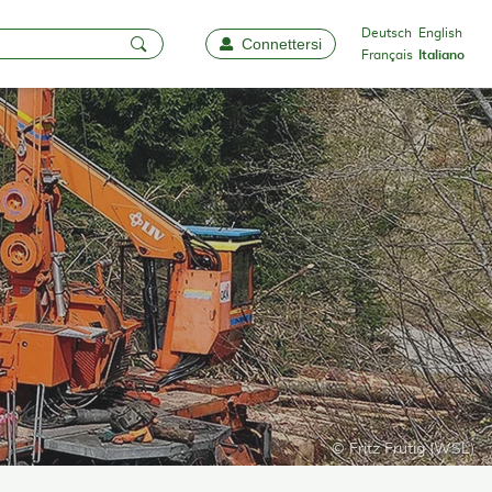
Deutsch
English
Connettersi
Favorite
Français
Italiano
© Fritz Frutig (WSL)