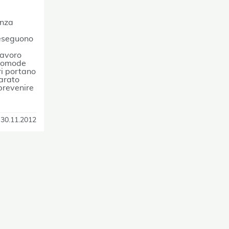
enza
 eseguono
 lavoro
scomode
ri portano
arato
prevenire
30.11.2012