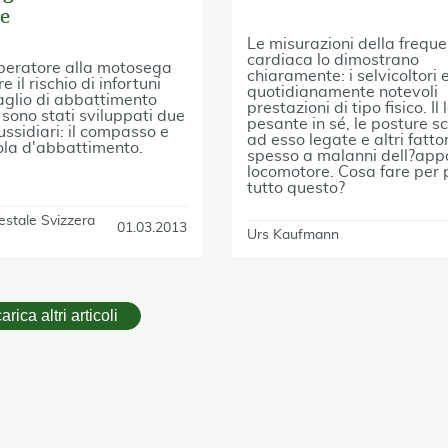
ne
Le misurazioni della frequ
cardiaca lo dimostrano
operatore alla motosega
chiaramente: i selvicoltori
e il rischio di infortuni
quotidianamente notevoli
taglio di abbattimento
prestazioni di tipo fisico. Il
 sono stati sviluppati due
pesante in sé, le posture 
ussidiari: il compasso e
ad esso legate e altri fatto
ola d'abbattimento.
spesso a malanni dell?app
locomotore. Cosa fare per 
tutto questo?
estale Svizzera
01.03.2013
Urs Kaufmann
arica altri articoli