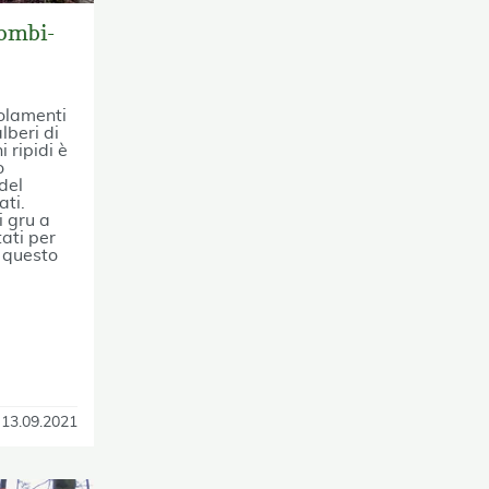
Combi-
olamenti
lberi di
 ripidi è
o
del
ti.
i gru a
ati per
n questo
13.09.2021