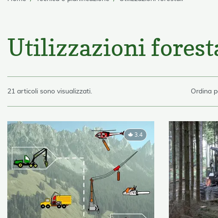
skip Filter
Utilizzazioni forest
skip List
21 articoli sono visualizzati.
Ordina p
3.4