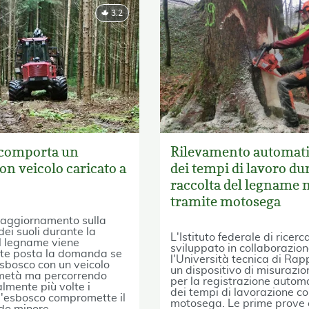
3.2
 comporta un
Rilevamento automati
on veicolo caricato a
dei tempi di lavoro du
raccolta del legname
tramite motosega
i aggiornamento sulla
dei suoli durante la
L'Istituto federale di rice
l legname viene
sviluppato in collaborazio
te posta la domanda se
l'Università tecnica di Rap
esbosco con un veicolo
un dispositivo di misurazi
 metà ma percorrendo
per la registrazione autom
lmente più volte i
dei tempi di lavorazione co
d'esbosco compromette il
motosega. Le prime prove 
do minore.