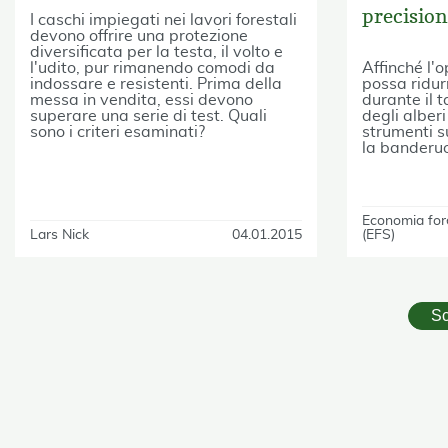
precisio
I caschi impiegati nei lavori forestali
devono offrire una protezione
diversificata per la testa, il volto e
l'udito, pur rimanendo comodi da
Affinché l'
indossare e resistenti. Prima della
possa ridurr
messa in vendita, essi devono
durante il 
superare una serie di test. Quali
degli alberi
sono i criteri esaminati?
strumenti s
la banderu
Economia for
Lars Nick
04.01.2015
(EFS)
Sc