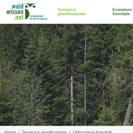
go to Content
Tecnica e
Economia
pianificazione
forestale
Home
Tecnica e pianificazione
Utilizzazioni forestali