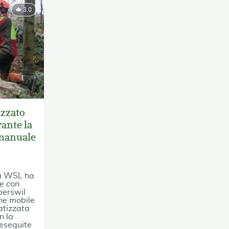
3.0
zzato
rante la
 manuale
rca WSL ha
ne con
perswil
one mobile
atizzata
n la
eseguite