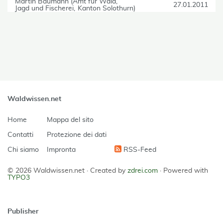
Martin Baumann (Amt für Wald
27.01.2011
Jagd und Fischerei
Kanton Solothurn)
skip Filter
Waldwissen.net
Home
Mappa del sito
Contatti
Protezione dei dati
Chi siamo
Impronta
RSS-Feed
© 2026 Waldwissen.net ·
Created by
zdrei.com
·
Powered with
TYPO3
Publisher