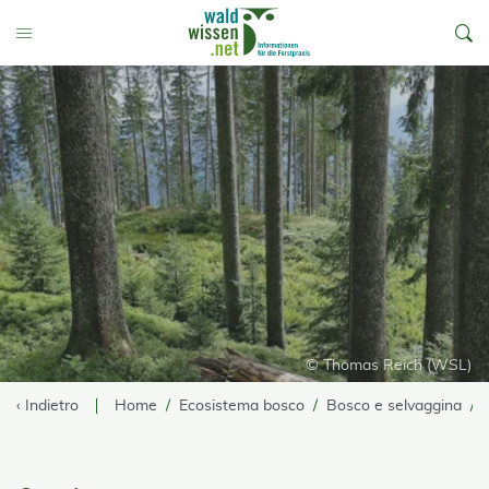
go to Content
Toggle Menu
© Thomas Reich (WSL)
‹ Indietro
Home
Ecosistema bosco
Bosco e selvaggina