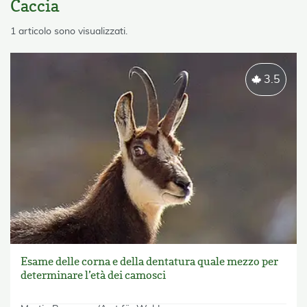
Caccia
skip List
1 articolo sono visualizzati.
3.5
Esame delle corna e della dentatura quale mezzo per
determinare l’età dei camosci