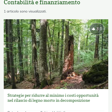
Contabilità e finanziamento
skip List
1 articolo sono visualizzati.
3.0
Strategie per ridurre al minimo i costi opportunità
nel rilascio di legno morto in decomposizione