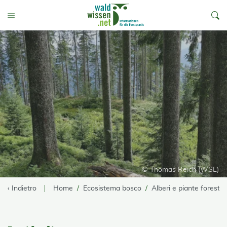
go to Content
Toggle Menu
© Thomas Reich (WSL)
‹ Indietro
Home
Ecosistema bosco
Alberi e piante forestali