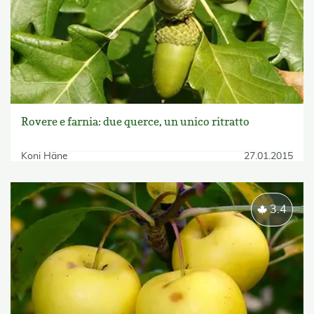
Rovere e farnia: due querce, un unico ritratto
Koni Häne
27.01.2015
3.4