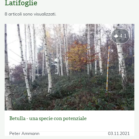
Latifoglie
skip List
8 articoli sono visualizzati.
4.1
Betulla - una specie con potenziale
Peter Ammann
03.11.2021