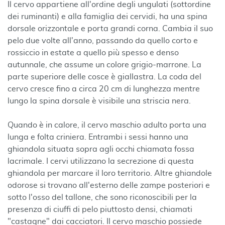
Il cervo appartiene all'ordine degli ungulati (sottordine
dei ruminanti) e alla famiglia dei cervidi, ha una spina
dorsale orizzontale e porta grandi corna. Cambia il suo
pelo due volte all'anno, passando da quello corto e
rossiccio in estate a quello più spesso e denso
autunnale, che assume un colore grigio-marrone. La
parte superiore delle cosce è giallastra. La coda del
cervo cresce fino a circa 20 cm di lunghezza mentre
lungo la spina dorsale è visibile una striscia nera.
Quando è in calore, il cervo maschio adulto porta una
lunga e folta criniera. Entrambi i sessi hanno una
ghiandola situata sopra agli occhi chiamata fossa
lacrimale. I cervi utilizzano la secrezione di questa
ghiandola per marcare il loro territorio. Altre ghiandole
odorose si trovano all'esterno delle zampe posteriori e
sotto l'osso del tallone, che sono riconoscibili per la
presenza di ciuffi di pelo piuttosto densi, chiamati
"castagne" dai cacciatori. Il cervo maschio possiede