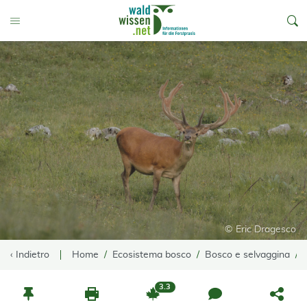
go to Content
Toggle Menu
© Eric Dragesco
‹ Indietro
Home
Ecosistema bosco
Bosco e selvaggina
3.3