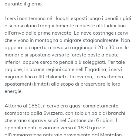
durante il giorno.
I cervi non temono né i luoghi esposti lungo i pendii ripidi
e si pascolano tranquillamente a queste altitudini fino
all’arrivo delle prime nevicate. La neve costringe i cervi
che vivono in montagna a migrare stagionalmente. Non
appena la copertura nevosa raggiunge i 20 o 30 cm, le
mandrie si spostano verso le foreste poste a quote
inferiori oppure cercano pendii più soleggiati. Per tale
ragione, in alcune regioni come nell'Engadina, i cervi
migrano fino a 40 chilometri. In inverno, i cervi hanno
spostamenti limitati allo scopo di preservare le loro
energie.
Attorno al 1850, il cervo era quasi completamente
scomparso dalla Svizzera, con solo un paio di branchi
che erano sopravvissuti nel Cantone dei Grigioni. I
ripopolamenti iniziarono verso il 1870 grazie
all'immigrazione naturale proveniente dal Montafon