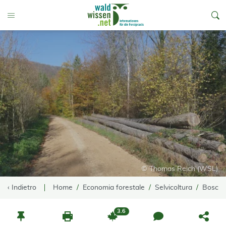
go to Content
Toggle Menu
© Thomas Reich (WSL)
‹ Indietro
Home
Economia forestale
Selvicoltura
Bosco 
3.6