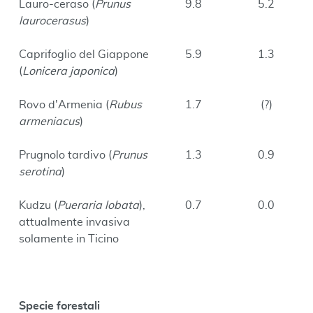
Lauro-ceraso (
Prunus
9.8
5.2
laurocerasus
)
Caprifoglio del Giappone
5.9
1.3
(
Lonicera japonica
)
Rovo d'Armenia (
Rubus
1.7
(?)
armeniacus
)
Prugnolo tardivo (
Prunus
1.3
0.9
serotina
)
Kudzu (
Pueraria lobata
),
0.7
0.0
attualmente invasiva
solamente in Ticino
Specie forestali