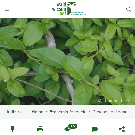
go to Content
Toggle Menu
© Thomas Reich
‹ Indietro
Home
Economia forestale
Gestione dei danni
3.5