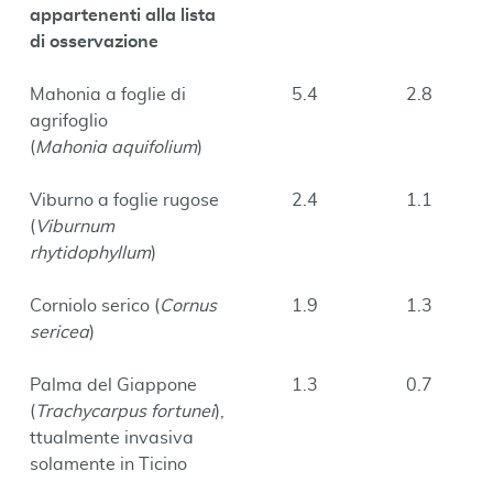
appartenenti alla lista
di osservazione
Mahonia a foglie di
5.4
2.8
agrifoglio
(
Mahonia aquifolium
)
Viburno a foglie rugose
2.4
1.1
(
Viburnum
rhytidophyllum
)
Corniolo serico (
Cornus
1.9
1.3
sericea
)
Palma del Giappone
1.3
0.7
(
Trachycarpus fortunei
),
ttualmente invasiva
solamente in Ticino