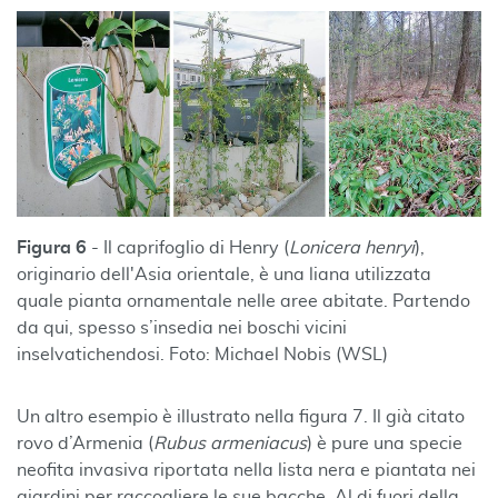
Figura 6
- Il caprifoglio di Henry (
Lonicera henryi
),
originario dell'Asia orientale, è una liana utilizzata
quale pianta ornamentale nelle aree abitate. Partendo
da qui, spesso s’insedia nei boschi vicini
inselvatichendosi. Foto: Michael Nobis (WSL)
Un altro esempio è illustrato nella figura 7. Il già citato
rovo d’Armenia (
Rubus armeniacus
) è pure una specie
neofita invasiva riportata nella lista nera e piantata nei
giardini per raccogliere le sue bacche. Al di fuori della