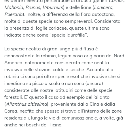
evidente l'elevata percentuale di arbusti (generi
Cornus,
Mahonia, Prunus, Viburnum
) e delle liane (
Lonicera,
Puerari
a). Inoltre, a differenza della flora autoctona,
molte di queste specie sono sempreverdi. Considerata
la presenza di foglie coriacee, queste ultime sono
indicate anche come "specie laurofille".
La specie neofita di gran lunga più diffusa è
ciononostante la robinia, leguminosa originaria del Nord
America, notoriamente considerata come neofita
invasiva nelle stazioni calde e secche. Accanto alla
robinia ci sono poi altre specie esotiche invasive che si
insediano su piccola scala o non sono (ancora)
considerate alle nostre latitudini come delle specie
forestali. E’ questo il caso ad esempio dell’ailanto
(
Ailanthus altissima
), proveniente dalla Cina e dalla
Corea, neofita che spesso si trova all’interno delle zone
residenziali, lungo le vie di comunicazione e, a volte, già
anche nei boschi del Ticino.