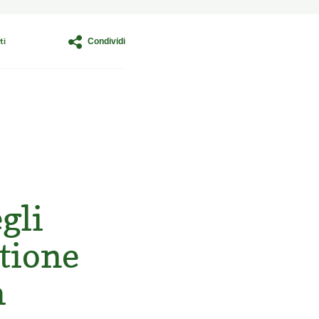
Condividi
ti
gli
stione
a