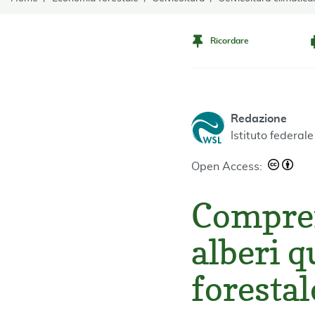
Ricordare
Redazione
Istituto federal
Open Access:
Compren
alberi q
forestal