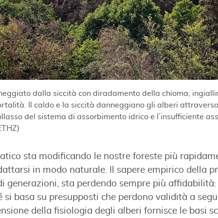
neggiato dalla siccità con diradamento della chioma, ingialli
rtalità. Il caldo e la siccità danneggiano gli alberi attrave
l collasso del sistema di assorbimento idrico e l’insufficiente a
(ETHZ)
tico sta modificando le nostre foreste più rapidame
attarsi in modo naturale. Il sapere empirico della pr
i generazioni, sta perdendo sempre più affidabilità:
é si basa su presupposti che perdono validità a seg
sione della fisiologia degli alberi fornisce le basi sc