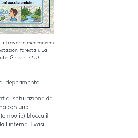
eri attraverso meccanismi
stazioni forestali. La
onte: Gessler
et al.
 di deperimento:
it di saturazione del
ina con una
 (embolie) blocca il
ll'interno. I vasi