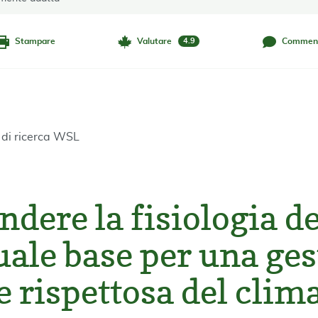
Stampare
Valutare
Commen
4.9
e di ricerca WSL
dere la fisiologia de
uale base per una ge
e rispettosa del clim