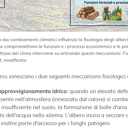
o dai cambiamenti climatici influenza la fisiologia degli alb
he compromettono le funzioni e i processi ecosistemici e le pre
ettosa del clima interviene su entrambi questi meccanismi. F
, modificato.
stress innescano i due seguenti meccanismi fisiologici
l’approvvigionamento idrico:
quando un elevato defic
ente nell'atmosfera (innescato dal calore) si comb
a insufficiente nel suolo, la formazione di bolle d'aria
o dell'acqua nello xilema. L'albero inizia a seccare da
 inoltre porte d'accesso per i funghi patogeni.