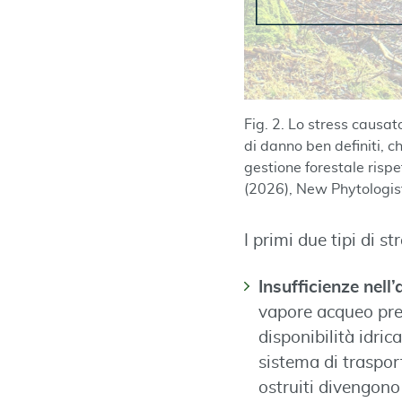
Fig. 2. Lo stress causat
di danno ben definiti, c
gestione forestale risp
(2026), New Phytologist
I primi due tipi di 
Insufficienze nel
vapore acqueo pres
disponibilità idric
sistema di trasport
ostruiti divengono