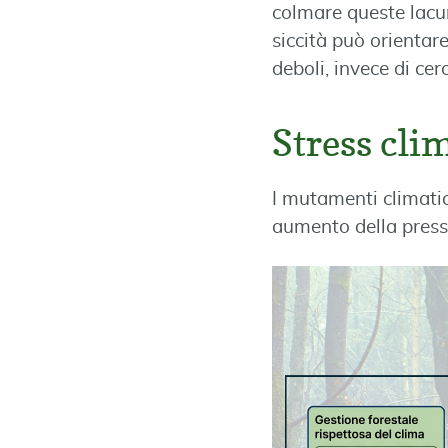
colmare queste lacun
siccità può orientar
deboli, invece di cer
Stress cli
I mutamenti climatici
aumento della pressio