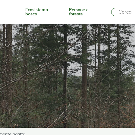
Ecosistema
Persone e
bosco
foreste
amente adatta