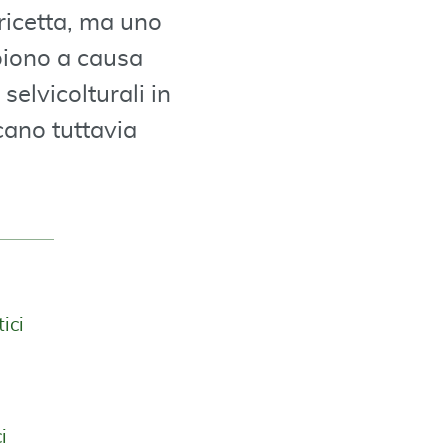
 ricetta, ma uno
oiono a causa
 selvicolturali in
cano tuttavia
ici
i