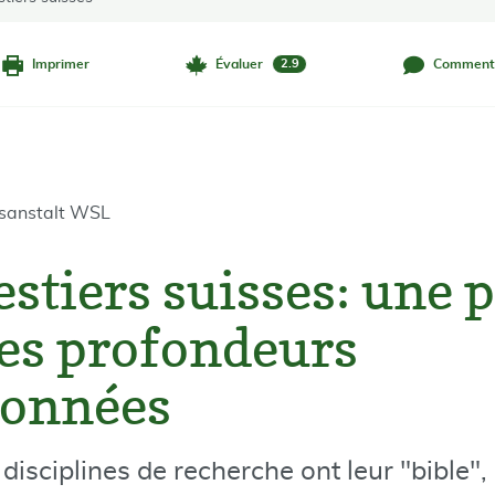
Imprimer
Évaluer
Comment
2.9
gsanstalt WSL
estiers suisses: une 
des profondeurs
çonnées
sciplines de recherche ont leur "bible", 