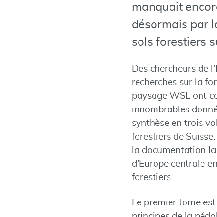
manquait encore
désormais par l
sols forestiers s
Des chercheurs de l'I
recherches sur la forê
paysage WSL ont co
innombrables donnée
synthèse en trois vo
forestiers de Suisse.
la documentation la
d'Europe centrale en
forestiers.
Le premier tome est
principes de la pédo