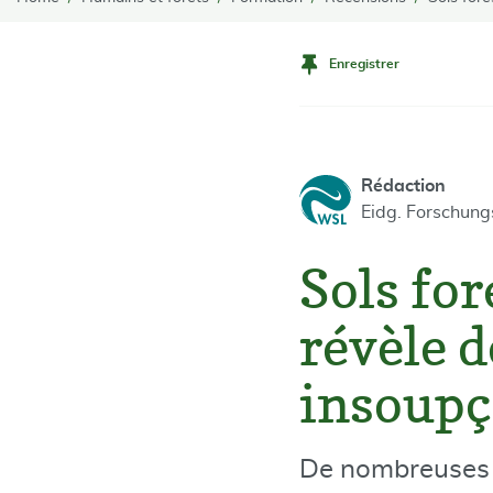
Enregistrer
Rédaction
Eidg. Forschun
Sols for
révèle 
insoup
De nombreuses di