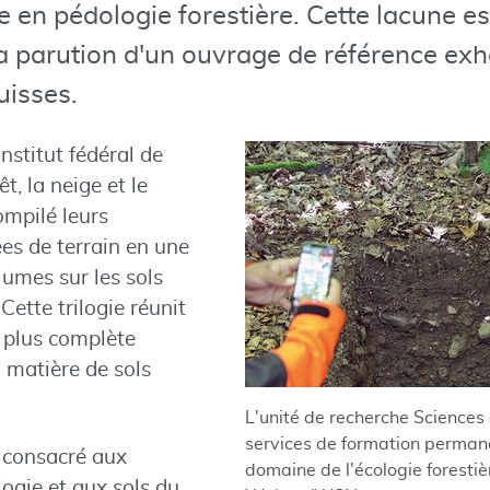
 en pédologie forestière. Cette lacune e
a parution d'un ouvrage de référence exha
uisses.
nstitut fédéral de
t, la neige et le
mpilé leurs
s de terrain en une
lumes sur les sols
 Cette trilogie réunit
 plus complète
 matière de sols
L'unité de recherche Sciences 
services de formation permane
 consacré aux
domaine de l'écologie forestiè
logie et aux sols du