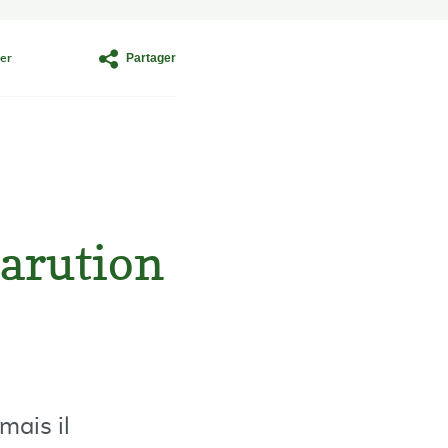
Partager
er
parution
mais il