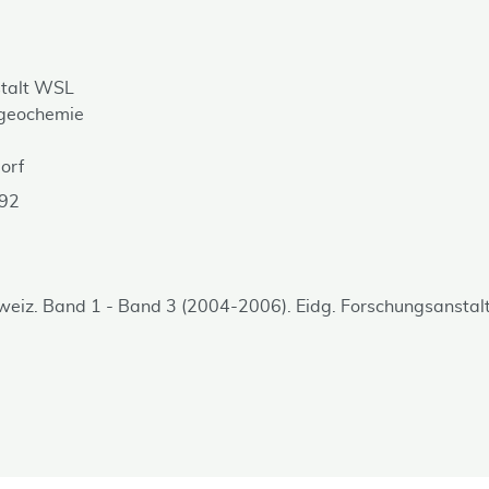
stalt WSL
geochemie
orf
 92
eiz. Band 1 - Band 3 (2004-2006). Eidg. Forschungsansta