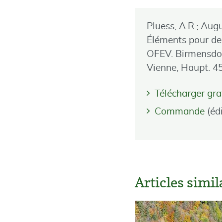
Pluess, A.R.; Augu
Éléments pour des
OFEV. Birmensdorf
Vienne, Haupt. 45
Télécharger gr
Commande
(éd
Articles simi