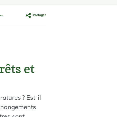
Partager
er
êts et
atures ? Est-il
x changements
tres sont