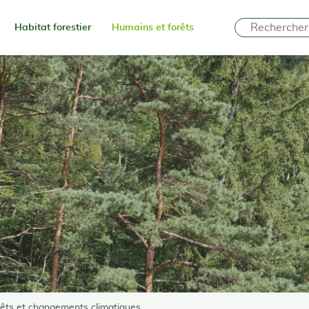
Habitat forestier
Humains et forêts
orêts et changements climatiques