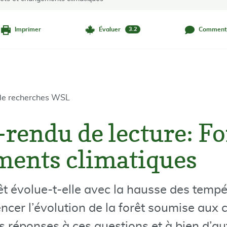
Imprimer
Évaluer
Comment
3.2
l de recherches WSL
rendu de lecture: For
ents climatiques
 évolue-t-elle avec la hausse des tempér
uencer l’évolution de la forêt soumise au
s réponses à ces questions et à bien d’au