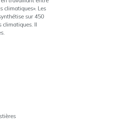
en travaillant entre
 climatiques». Les
synthétise sur 450
climatiques. Il
s.
stières