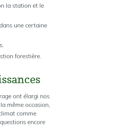
 la station et le
 dans une certaine
s.
tion forestière.
issances
rage ont élargi nos
r la même occasion,
e climat comme
 questions encore