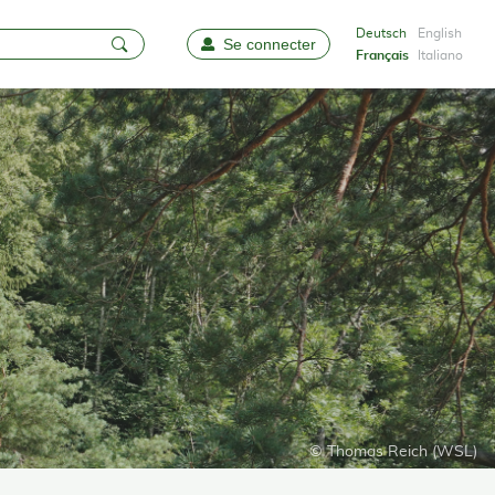
Deutsch
English
Se connecter
Favoris
Français
Italiano
© Thomas Reich (WSL)