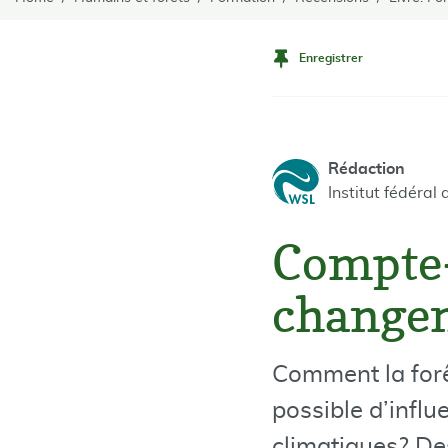
Enregistrer
Rédaction
Institut fédéra
Compte-
changem
Comment la forêt
possible d’infl
climatiques? De