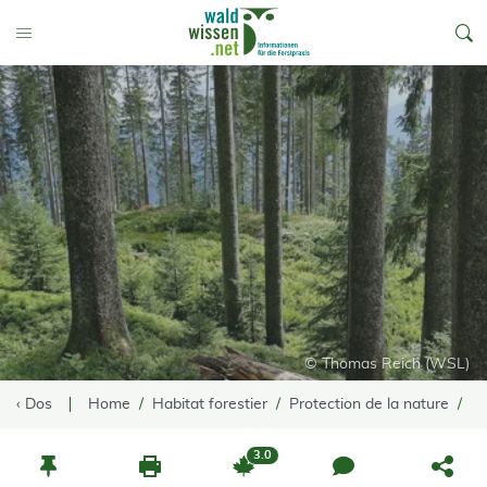
go to Content
Toggle Menu
© Thomas Reich (WSL)
‹ Dos
Home
Habitat forestier
Protection de la nature
Pr
3.0