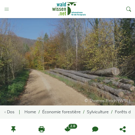
go to Content
Toggle Menu
© Thomas Reich (WSL)
‹ Dos
Home
Économie forestière
Sylviculture
Forêts de
2.8