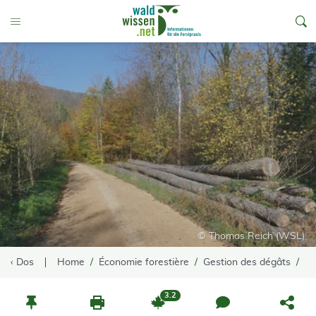
go to Content
Toggle Menu
© Thomas Reich (WSL)
‹ Dos
Home
Économie forestière
Gestion des dégâts
Es
3.2