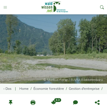
go to Content
Toggle Menu
© Markus Forte / BAFU-Bilddatenbank
‹ Dos
Home
Économie forestière
Gestion d'entreprise
D
3.3