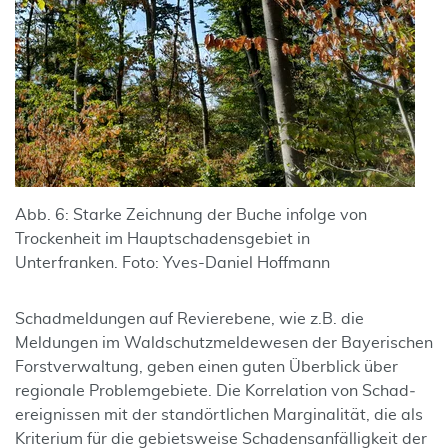
Abb. 6: Starke Zeichnung der Buche infolge von
Trockenheit im Hauptschadensgebiet in
Unterfranken. Foto: Yves-Daniel Hoffmann
Schadmeldungen auf Revierebene, wie z.B. die
Meldungen im Wald­schutz­melde­wesen der Bayeri­schen
Forst­verwaltung, geben einen guten Über­blick über
regionale Problem­gebiete. Die Korrelation von Schad­
ereignissen mit der stand­örtlichen Marginalität, die als
Kriterium für die gebietsweise Schadens­anfälligkeit der