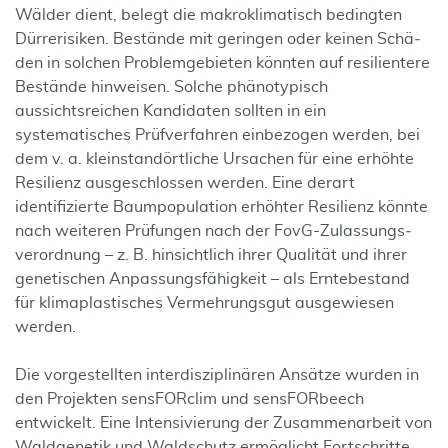
Wälder dient, belegt die makro­klimatisch bedingten
Dürre­risiken. Bestände mit geringen oder keinen Schä­
den in solchen Problem­gebie­ten könn­ten auf resilien­tere
Be­stände hin­weisen. Solche phänotypisch
aussichtsreichen Kandidaten sollten in ein
systematisches Prüf­verfahren einbezogen werden, bei
dem v. a. klein­standörtliche Ursachen für eine erhöhte
Resilienz ausgeschlossen werden. Eine derart
identifizierte Baum­po­pu­la­tion erhöhter Resilienz könnte
nach weiteren Prüfungen nach der FovG-Zulassungs­
verordnung – z. B. hinsichtlich ihrer Qualität und ihrer
genetischen Anpassungs­fähigkeit – als Ernte­bestand
für klima­plastisches Vermehrungs­gut ausgewiesen
werden.
Die vorgestellten interdisziplinären Ansätze wurden in
den Projekten sensFORclim und sensFORbeech
entwickelt. Eine Intensivierung der Zusammenarbeit von
Waldgenetik und Waldschutz ermöglicht Fortschritte