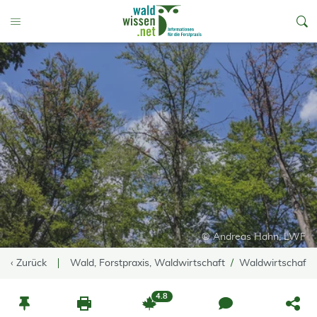
go to Content
Toggle Menu
© Andreas Hahn, LWF
‹ Zurück
Wald, Forstpraxis, Waldwirtschaft
Waldwirtschaft
4.8