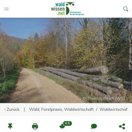
go to Content
Toggle Menu
© Thomas Reich (WSL)
‹ Zurück
Wald, Forstpraxis, Waldwirtschaft
Waldwirtschaft
4.5