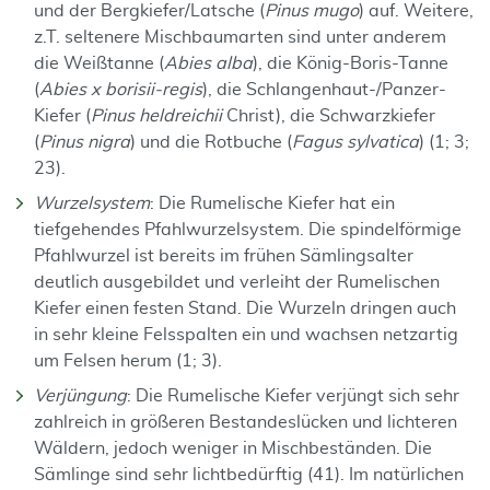
und der Bergkiefer/Latsche (
Pinus mugo
) auf. Weitere,
z.T. seltenere Mischbaumarten sind unter anderem
die Weißtanne (
Abies alba
), die König-Boris-Tanne
(
Abies x borisii-regis
), die Schlangenhaut-/Panzer-
Kiefer (
Pinus heldreichii
Christ), die Schwarzkiefer
(
Pinus nigra
) und die Rotbuche (
Fagus sylvatica
) (1; 3;
23).
Wurzelsystem
: Die Rumelische Kiefer hat ein
tiefgehendes Pfahlwurzelsystem. Die spindelförmige
Pfahlwurzel ist bereits im frühen Sämlingsalter
deutlich ausgebildet und verleiht der Rumelischen
Kiefer einen festen Stand.
Die Wurzeln dringen auch
in sehr kleine Felsspalten ein und wachsen netzartig
um Felsen herum (1; 3).
Verjüngung
: Die Rumelische Kiefer verjüngt sich sehr
zahlreich in größeren Bestandeslücken und lichteren
Wäldern, jedoch weniger in Mischbeständen. Die
Sämlinge sind sehr lichtbedürftig (41). Im natürlichen