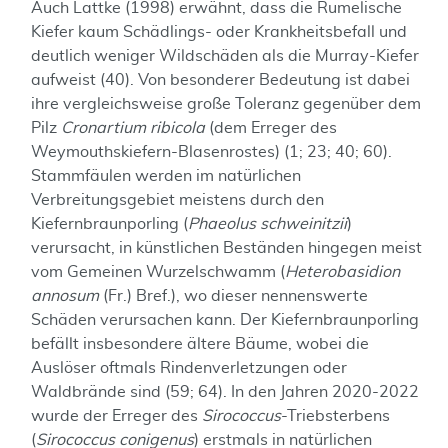
Auch Lattke (1998) erwähnt, dass die Rumelische
Kiefer kaum Schädlings- oder Krankheitsbefall und
deutlich weniger Wildschäden als die Murray-Kiefer
aufweist (40). Von besonderer Bedeutung ist dabei
ihre vergleichsweise große Toleranz gegenüber dem
Pilz
Cronartium ribicola
(dem Erreger des
Weymouthskiefern-Blasenrostes) (1; 23; 40; 60).
Stammfäulen werden im natürlichen
Verbreitungsgebiet meistens durch den
Kiefernbraunporling (
Phaeolus schweinitzii
)
verursacht, in künstlichen Beständen hingegen meist
vom Gemeinen Wurzelschwamm (
Heterobasidion
annosum
(Fr.) Bref.), wo dieser nennenswerte
Schäden verursachen kann. Der Kiefernbraunporling
befällt insbesondere ältere Bäume, wobei die
Auslöser oftmals Rindenverletzungen oder
Waldbrände sind (59; 64). In den Jahren 2020-2022
wurde der Erreger des
Sirococcus
-Triebsterbens
(
Sirococcus conigenus
) erstmals in natürlichen