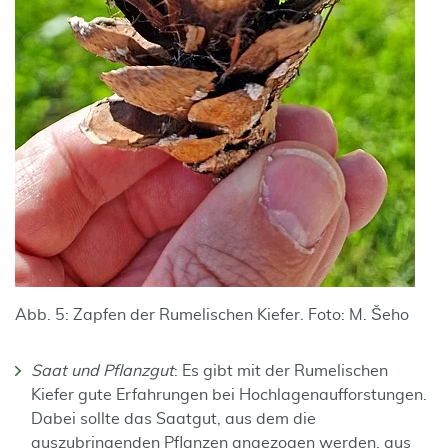
Abb. 5: Zapfen der Rumelischen Kiefer. Foto: M. Šeho
Saat und Pflanzgut
: Es gibt mit der Rumelischen
Kiefer gute Erfahrungen bei Hochlagenaufforstungen.
Dabei sollte das Saatgut, aus dem die
auszubringenden Pflanzen angezogen werden, aus