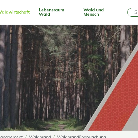
Lebensraum
Wald und
aldwirtschaft
Wald
Mensch
anagement
Waldbrand
Waldbrandüberwachung