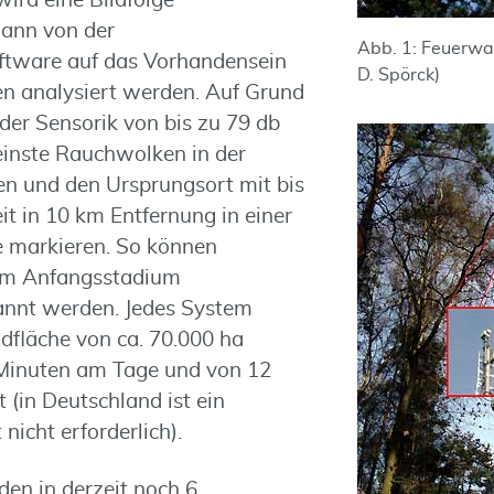
wird eine Bildfolge
ann von der
Abb. 1: Feuerwa
oftware auf das Vorhandensein
D. Spörck)
 analysiert werden. Auf Grund
er Sensorik von bis zu 79 db
einste Rauchwolken in der
n und den Ursprungsort mit bis
t in 10 km Entfernung in einer
e markieren. So können
im Anfangsstadium
annt werden. Jedes System
fläche von ca. 70.000 ha
 Minuten am Tage und von 12
 (in Deutschland ist ein
nicht erforderlich).
en in derzeit noch 6