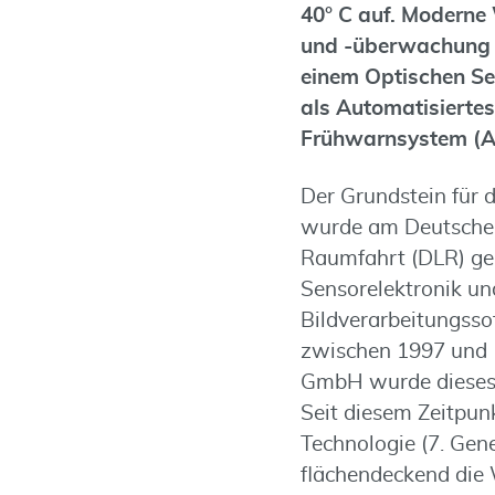
40° C auf. Modern
und -überwachung e
einem Optischen Se
als Automatisierte
Frühwarnsystem (A
Der Grundstein für 
wurde am Deutschen
Raumfahrt (DLR) gel
Sensorelektronik un
Bildverarbeitungss
zwischen 1997 und 1
GmbH wurde dieses S
Seit diesem Zeitpunk
Technologie (7. Gen
flächendeckend die