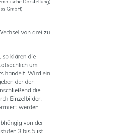
ematische Darstellung).
less GmbH)
Wechsel von drei zu
 so klären die
 tatsächlich um
 handelt. Wird ein
geben der den
anschließend die
rch Einzelbilder,
ormiert werden.
abhängig von der
tufen 3 bis 5 ist