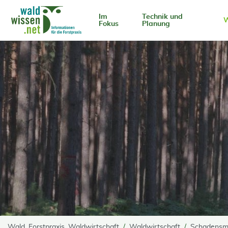
go to Content
Im
Technik und
W
Fokus
Planung
Wald, Forstpraxis, Waldwirtschaft
Waldwirtschaft
Schadensm