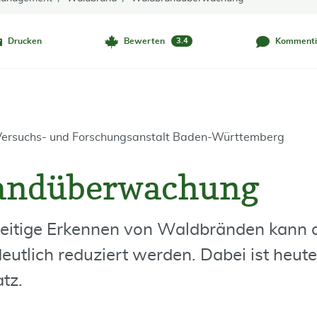
Drucken
Bewerten
Kommenti
3.4
 Versuchs- und Forschungsanstalt Baden-Württemberg
andüberwachung
zeitige Erkennen von Waldbränden kann 
tlich reduziert werden. Dabei ist heut
tz.