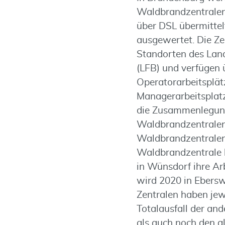
Waldbrandzentralen 
über DSL übermitte
ausgewertet. Die Ze
Standorten des Lan
(LFB) und verfügen ü
Operatorarbeitsplät
Managerarbeitsplatz
die Zusammenlegung
Waldbrandzentralen
Waldbrandzentralen 
Waldbrandzentrale 
in Wünsdorf ihre Ar
wird 2020 in Ebersw
Zentralen haben jew
Totalausfall der an
als auch noch den gl