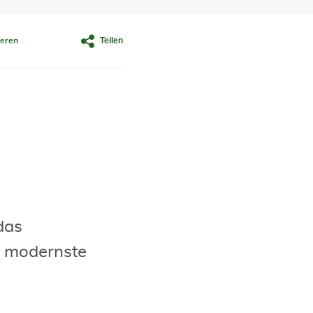
Teilen
eren
das
e modernste