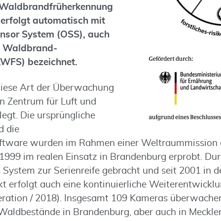
e Waldbrandfrüherkennung
rfolgt automatisch mit
nsor System (OSS), auch
s Waldbrand-
WFS) bezeichnet.
diese Art der Überwachung
 Zentrum für Luft und
egt. Die ursprüngliche
d die
oftware wurden im Rahmen einer Weltraummission 
999 im realen Einsatz in Brandenburg erprobt. Dur
ystem zur Serienreife gebracht und seit 2001 in d
t erfolgt auch eine kontinuierliche Weiterentwicklu
eration / 2018). Insgesamt 109 Kameras überwache
 Waldbestände in Brandenburg, aber auch in Meck