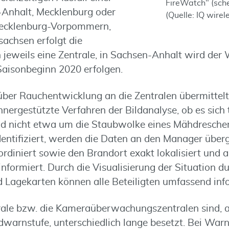
FireWatch" (sch
-Anhalt, Mecklenburg oder
(Quelle: IQ wire
Mecklenburg-Vorpommern,
achsen erfolgt die
eweils eine Zentrale, in Sachsen-Anhalt wird der 
Saisonbeginn 2020 erfolgen.
ber Rauchentwicklung an die Zentralen übermittelt,
hnergestützte Verfahren der Bildanalyse, ob es sich
d nicht etwa um die Staubwolke eines Mähdreschers
entifiziert, werden die Daten an den Manager über
ordiniert sowie den Brandort exakt lokalisiert und 
informiert. Durch die Visualisierung der Situation du
Lagekarten können alle Beteiligten umfassend inf
ale bzw. die Kameraüberwachungszentralen sind, 
warnstufe, unterschiedlich lange besetzt. Bei Warns