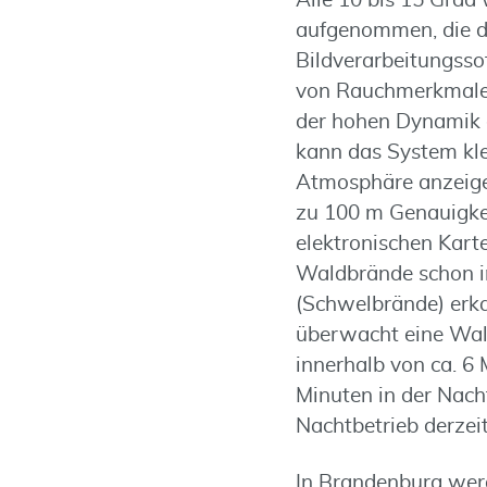
Alle 10 bis 15 Grad 
aufgenommen, die d
Bildverarbeitungss
von Rauchmerkmalen
der hohen Dynamik d
kann das System kl
Atmosphäre anzeige
zu 100 m Genauigkei
elektronischen Kart
Waldbrände schon 
(Schwelbrände) erk
überwacht eine Wald
innerhalb von ca. 6
Minuten in der Nacht
Nachtbetrieb derzeit 
In Brandenburg werd