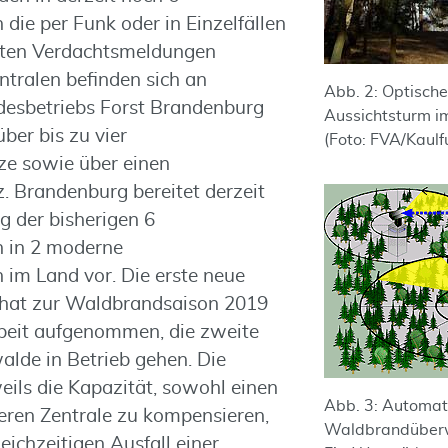
die per Funk oder in Einzelfällen
lten Verdachtsmeldungen
ntralen befinden sich an
Abb. 2: Optische
desbetriebs Forst Brandenburg
Aussichtsturm i
ber bis zu vier
(Foto: FVA/Kaulf
ze sowie über einen
. Brandenburg bereitet derzeit
 der bisherigen 6
 in 2 moderne
im Land vor. Die erste neue
hat zur Waldbrandsaison 2019
beit aufgenommen, die zweite
alde in Betrieb gehen. Die
eils die Kapazität, sowohl einen
Abb. 3: Automat
deren Zentrale zu kompensieren,
Waldbrandüber
eichzeitigen Ausfall einer