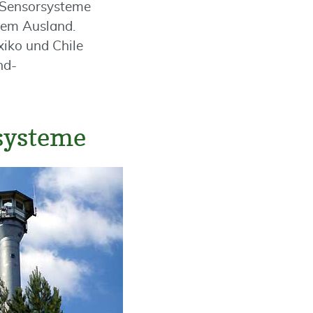
 Sensorsysteme
 dem Ausland.
xiko und Chile
nd-
systeme