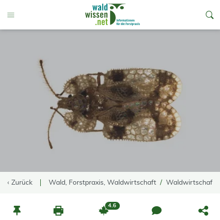
go to Content
Toggle Menu
‹ Zurück
Wald, Forstpraxis, Waldwirtschaft
Waldwirtschaft
4.6