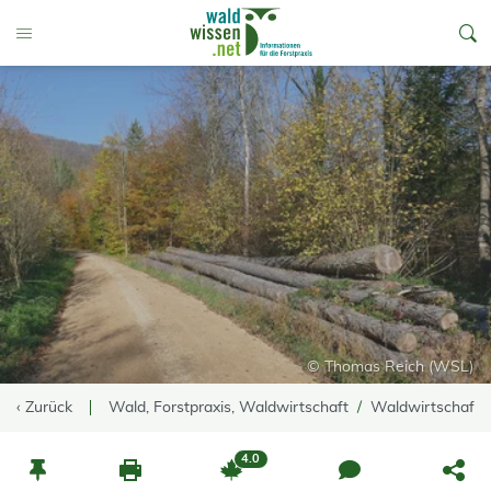
go to Content
Toggle Menu
© Thomas Reich (WSL)
‹ Zurück
Wald, Forstpraxis, Waldwirtschaft
Waldwirtschaft
4.0