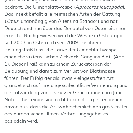
(Pilzerkrankung) nun von einem neuen Schadinsekt
bedroht: Die Ulmenblattwespe (
Aproceros leucopoda
).
Das Insekt befällt alle heimischen Arten der Gattung
Ulmus
, unabhängig von Alter und Standort und hat
Deutschland nun über das Donautal von Österreich her
erreicht. Nachgewiesen wird die Wespe in Osteuropa
seit 2003, in Österreich seit 2009. Bei ihrem
Reifungsfraß frisst die Larve der Ulmenblattwespe
einen charakteristischen Zickzack-Gang ins Blatt (Abb.
1). Dieser Fraß kann zu einem Zurücksterben der
Belaubung und damit zum Verlust von Blattmasse
führen. Der Erfolg der als invasiv eingestuften Art
gründet sich auf ihre ungeschlechtliche Vermehrung und
die Entwicklung von bis zu vier Generationen pro Jahr.
Natürliche Feinde sind nicht bekannt. Experten gehen
davon aus, dass die Art wahrscheinlich den größten Teil
des europäischen Ulmen-Verbreitungsgebietes
besiedeln wird.