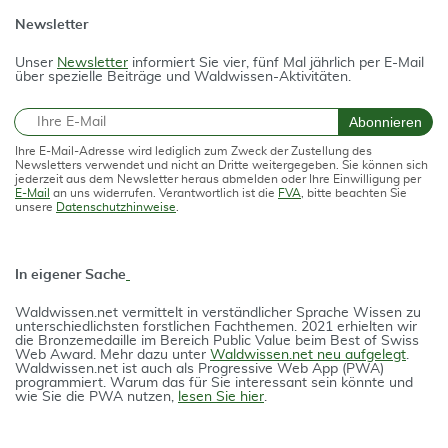
Newsletter
Unser
Newsletter
informiert Sie vier, fünf Mal jährlich per E-Mail
über spezielle Beiträge und Waldwissen-Aktivitäten.
E-Mail
Abonnieren
Ihre E-Mail-Adresse wird lediglich zum Zweck der Zustellung des
Newsletters verwendet und nicht an Dritte weitergegeben. Sie können sich
jederzeit aus dem Newsletter heraus abmelden oder Ihre Einwilligung per
E-Mail
an uns widerrufen. Verantwortlich ist die
FVA
, bitte beachten Sie
unsere
Datenschutzhinweise
.
In eigener Sache
Waldwissen.net vermittelt in verständlicher Spra­che Wissen zu
unterschiedlichsten forstlichen Fach­themen. 2021 erhielten wir
die Bron­ze­medail­le im Bereich Public Value beim Best of Swiss
Web Award. Mehr dazu unter
Waldwissen.net neu aufgelegt
.
Waldwissen.net ist auch als Progres­si­ve Web App (PWA)
programmiert. Warum das für Sie interessant sein könnte und
wie Sie die PWA nutzen,
lesen Sie hier
.