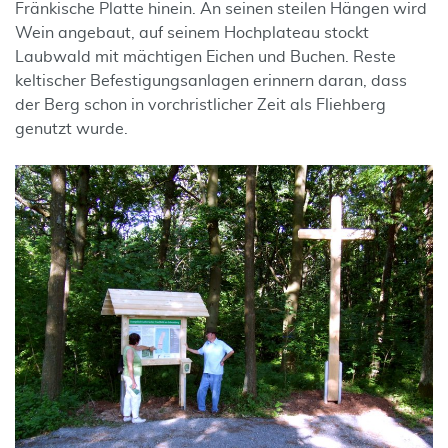
Fränkische Platte hinein. An seinen steilen Hängen wird
Wein angebaut, auf seinem Hochplateau stockt
Laubwald mit mächtigen Eichen und Buchen. Reste
keltischer Befestigungsanlagen erinnern daran, dass
der Berg schon in vorchristlicher Zeit als Fliehberg
genutzt wurde.