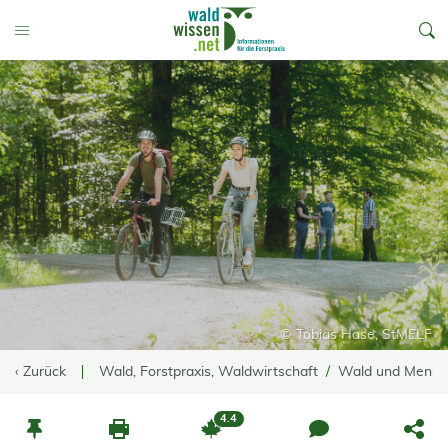
go to Content
Toggle Menu
© Tobias Hase, StMELF
‹ Zurück
Wald, Forstpraxis, Waldwirtschaft
Wald und Mensc
4.4