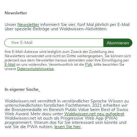
Newsletter
Unser
Newsletter
informiert Sie vier, fünf Mal jährlich per E-Mail
über spezielle Beiträge und Waldwissen-Aktivitäten.
E-Mail
Abonnieren
Ihre E-Mail-Adresse wird lediglich zum Zweck der Zustellung des
Newsletters verwendet und nicht an Dritte weitergegeben. Sie können sich
jederzeit aus dem Newsletter heraus abmelden oder Ihre Einwilligung per
E-Mail
an uns widerrufen. Verantwortlich ist die
FVA
, bitte beachten Sie
unsere
Datenschutzhinweise
.
In eigener Sache
Waldwissen.net vermittelt in verständlicher Spra­che Wissen zu
unterschiedlichsten forstlichen Fach­themen. 2021 erhielten wir
die Bron­ze­medail­le im Bereich Public Value beim Best of Swiss
Web Award. Mehr dazu unter
Waldwissen.net neu aufgelegt
.
Waldwissen.net ist auch als Progres­si­ve Web App (PWA)
programmiert. Warum das für Sie interessant sein könnte und
wie Sie die PWA nutzen,
lesen Sie hier
.