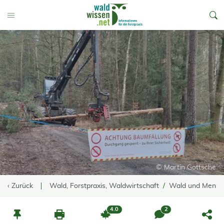
go to Content
Toggle Menu
© Martin Gottsche
‹ Zurück
Wald, Forstpraxis, Waldwirtschaft
Wald und Mensc
4.0
2