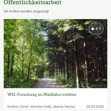
Öffentlichkeitsarbeit
skip List
54 Artikel werden angezeigt
4.5
WSL-Forschung im Waldlabor erleben
Kathrin Streit
Martina Hobi
Martin Moritzi
20.03.2026