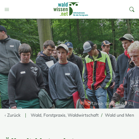
go to Content
Toggle Menu
© Ulrich Wasem (WSL)
‹ Zurück
Wald, Forstpraxis, Waldwirtschaft
Wald und Mensc