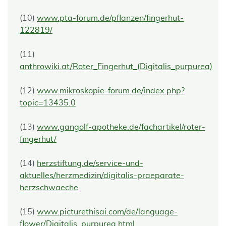
(10)
www.pta-forum.de/pflanzen/fingerhut-
122819/
(11)
anthrowiki.at/Roter_Fingerhut_(Digitalis_purpurea)
(12)
www.mikroskopie-forum.de/index.php?
topic=13435.0
(13)
www.gangolf-apotheke.de/fachartikel/roter-
fingerhut/
(14)
herzstiftung.de/service-und-
aktuelles/herzmedizin/digitalis-praeparate-
herzschwaeche
(15)
www.picturethisai.com/de/language-
flower/Digitalis_purpurea.html