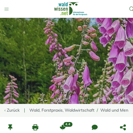
go to Content
Toggle Menu
© Bertram Leder
‹ Zurück
Wald, Forstpraxis, Waldwirtschaft
Wald und Mensc
4.4