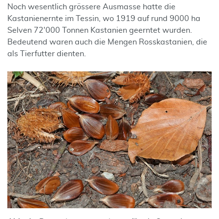
Noch wesentlich grössere Ausmasse hatte die
Kastanienernte im Tessin, wo 1919 auf rund 9000 ha
Selven 72'000 Tonnen Kastanien geerntet wurden.
Bedeutend waren auch die Mengen Rosskastanien, die
als Tierfutter dienten.