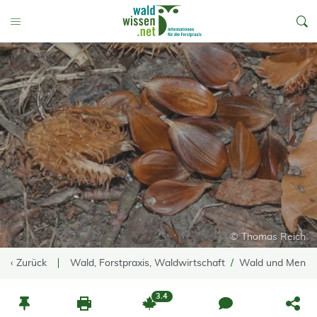
go to Content
Toggle Menu
© Thomas Reich
‹ Zurück
Wald, Forstpraxis, Waldwirtschaft
Wald und Mensc
3.4