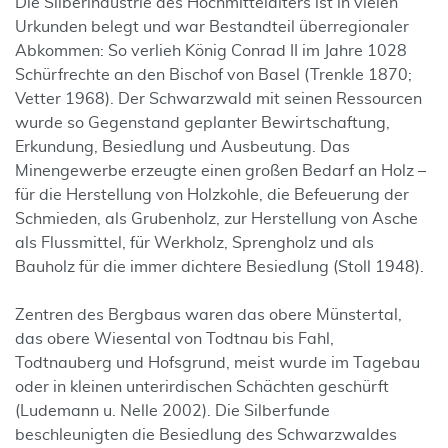
Die Silberindustrie des Hochmittelalters ist in vielen
Urkunden belegt und war Bestandteil überregionaler
Abkommen: So verlieh König Conrad II im Jahre 1028
Schürfrechte an den Bischof von Basel (Trenkle 1870;
Vetter 1968). Der Schwarzwald mit seinen Ressourcen
wurde so Gegenstand geplanter Bewirtschaftung,
Erkundung, Besiedlung und Ausbeutung. Das
Minengewerbe erzeugte einen großen Bedarf an Holz –
für die Herstellung von Holzkohle, die Befeuerung der
Schmieden, als Grubenholz, zur Herstellung von Asche
als Flussmittel, für Werkholz, Sprengholz und als
Bauholz für die immer dichtere Besiedlung (Stoll 1948).
Zentren des Bergbaus waren das obere Münstertal,
das obere Wiesental von Todtnau bis Fahl,
Todtnauberg und Hofsgrund, meist wurde im Tagebau
oder in kleinen unterirdischen Schächten geschürft
(Ludemann u. Nelle 2002). Die Silberfunde
beschleunigten die Besiedlung des Schwarzwaldes