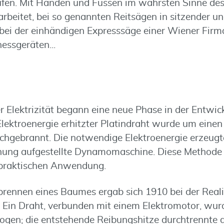
ufen. Mit Händen und Füssen im wahrsten Sinne de
rbeitet, bei so genannten Reitsägen in sitzender 
bei der einhändigen Expresssäge einer Wiener Firm
nessgeräten...
r Elektrizität begann eine neue Phase in der Entwic
Elektroenergie erhitzter Platindraht wurde um eine
hgebrannt. Die notwendige Elektroenergie erzeugte
rnung aufgestellte Dynamomaschine. Diese Methode
 praktischen Anwendung.
brennen eines Baumes ergab sich 1910 bei der Reali
a: Ein Draht, verbunden mit einem Elektromotor, wu
ogen; die entstehende Reibungshitze durchtrennte