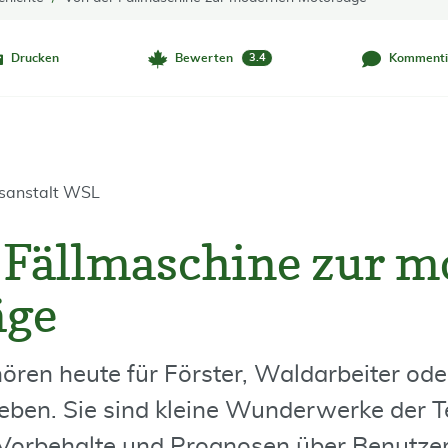
Drucken
Bewerten
Kommenti
3.4
gsanstalt WSL
 Fällmaschine zur 
äge
ren heute für Förster, Waldarbeiter od
eben. Sie sind kleine Wunderwerke der T
 Vorbehalte und Prognosen über Benutze