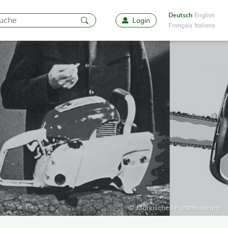
Deutsch
English
Login
Favoriten
Français
Italiano
© Märkisches Forstmuseum