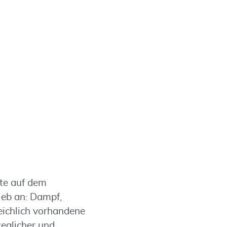
te auf dem
ieb an: Dampf,
eichlich vorhandene
weglicher und