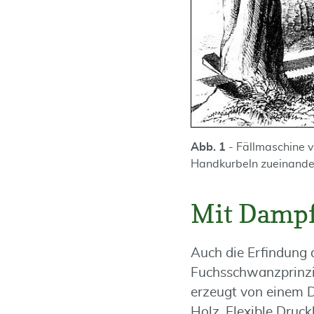
Abb. 1
- Fällmaschine v
Handkurbeln zueinander
Mit Damp
Auch die Erfindung
Fuchsschwanzprinzip
erzeugt von einem D
Holz. Flexible Druc