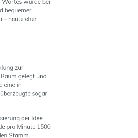
s Wortes wurde bei
und bequemer
a – heute eher
klung zur
n Baum gelegt und
 eine in
 überzeugte sogar
sierung der Idee
rde pro Minute 1500
 den Stamm.