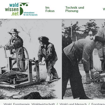
go to Content
Im
Technik und
W
Fokus
Planung
Wald, Forstpraxis, Waldwirtschaft
Wald und Mensch
Forstges