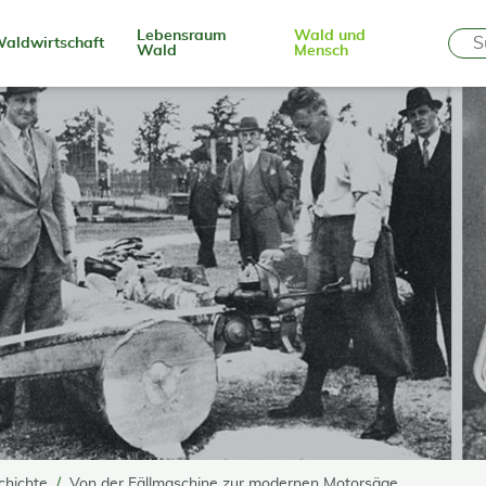
Lebensraum
Wald und
aldwirtschaft
Wald
Mensch
chichte
Von der Fällmaschine zur modernen Motorsäge