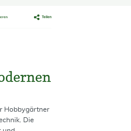
Teilen
eren
modernen
er Hobbygärtner
echnik. Die
r und